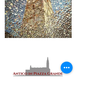
lanticoinpiazzagrande@gmail.com