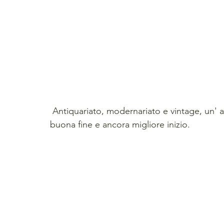
 Antiquariato, modernariato e vintage, un' accurata selezione e i nostri migliori auguri di 
buona fine e ancora migliore inizio.